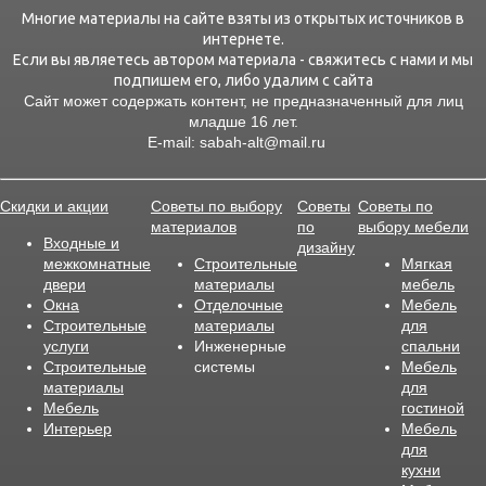
Многие материалы на сайте взяты из открытых источников в
интернете.
Если вы являетесь автором материала - свяжитесь с нами и мы
подпишем его, либо удалим с сайта
Сайт может содержать контент, не предназначенный для лиц
младше 16
лет.
E-mail:
sabah-alt@mail.ru
Скидки и акции
Советы по выбору
Советы
Советы по
материалов
по
выбору мебели
Входные и
дизайну
межкомнатные
Строительные
Мягкая
двери
материалы
мебель
Окна
Отделочные
Мебель
Строительные
материалы
для
услуги
Инженерные
спальни
Строительные
системы
Мебель
материалы
для
Мебель
гостиной
Интерьер
Мебель
для
кухни