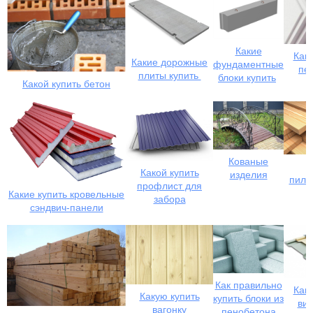
Какие
Како
Какие дорожные
фундаментные
пе
плиты купить
блоки купить
Какой купить бетон
Кованые
Какой купить
изделия
пило
профлист для
к
Какие купить кровельные
забора
сэндвич-панели
Как правильно
Како
Какую купить
купить блоки из
ви
вагонку
пенобетона