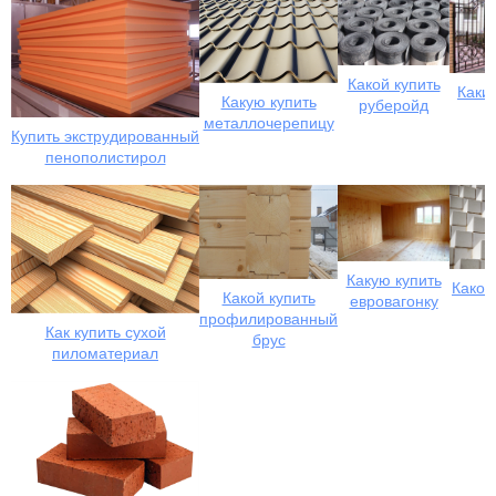
Какой купить
Каки
Какую купить
руберойд
в
металлочерепицу
Купить экструдированный
пенополистирол
Какую купить
Какой
Какой купить
евровагонку
к
профилированный
Как купить сухой
брус
пиломатериал