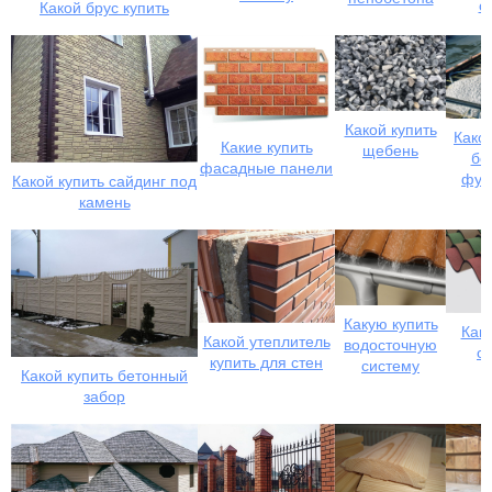
с
Какой брус купить
Какой купить
Какой
Какие купить
щебень
бе
фасадные панели
фун
Какой купить сайдинг под
камень
Какую купить
Како
Какой утеплитель
водосточную
о
купить для стен
систему
Какой купить бетонный
забор