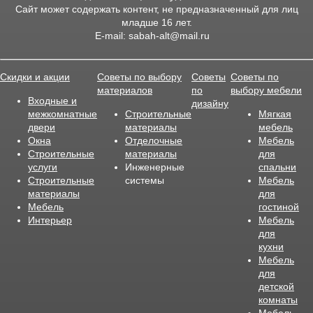
Сайт может содержать контент, не предназначенный для лиц
младше 16
лет.
E-mail:
sabah-alt@mail.ru
Скидки и акции
Советы по выбору
Советы
Советы по
материалов
по
выбору мебели
Входные и
дизайну
межкомнатные
Строительные
Мягкая
двери
материалы
мебель
Окна
Отделочные
Мебель
Строительные
материалы
для
услуги
Инженерные
спальни
Строительные
системы
Мебель
материалы
для
Мебель
гостиной
Интерьер
Мебель
для
кухни
Мебель
для
детской
комнаты