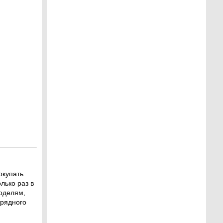
окупать
лько раз в
оделям,
рядного