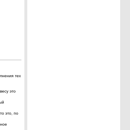
лнения тех
весу это
ый
то это, по
дное