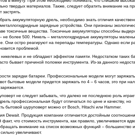
тов в минуту. При этом необходимо понимать, что слишком высока
ьно твердых материалов. Также, следует обратить внимание на пр
 застрять.
рать аккумуляторную дрель, необходимо знать отличия качестве
-металлогидридные зарядные устройства. Они признаны экологиче
ставе токсичные вещества. Токсичные аккумуляторы способны выдер
е – не более 500. Никель – металлогидридные аккумуляторы малень
ие. Они остро реагируют на перепады температуры. Однако если р
ановится проблемой.
 никелевых и не обладают эффектом памяти. Недостатком таких б
часто бывает причиной поломки инструмента. Из-за данного недост
.
орости зарядки батареи. Профессиональные модели могут заряжат
 вот бытовые модели придется заряжать по 4 – 6 часов, это при на
заряжается.
уповерт не следует забывать, что далеко не последнюю роль играе
дрель профессиональная будут отличаться по цене и качеству, но
ть бытовой шуруповерт можно от Bosch, Hitachi или Hammer.
ия Dewait. Продукция компании отличается достойным соотношен
й факт, что стоимость инструмента, как правило, увеличивается вдв
 обращать внимание на список возможных функций – большинство и
 сильно увеличивают.