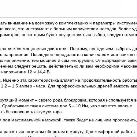
щать внимание на возможную комплектацию и параметры инструмен
е всего, это инструмент с большим количеством насадок. Более у
раметров, по которым будет осуществляться выбор, следует отмет
деляется мощностью двигателя. Поэтому, прежде чем выбрать др
его напряжения. Последнее определяется количеством источников п
их напряжение, тем мощнее и сам инструмент. От напряжения завис
етением следует решить, действительно ли вам необходима массив
напряжение 12 и 14,4 В.
. Именно эта характеристика влияет на продолжительность работы
1,2 – 1,5 ампер - часа. Для профессиональных дрелей емкость ак
утящий момент – своего рода блокировка, которая используется в
 Срабатывает такая система при 5 – 10 Нм, что является вполне
ть безопасность аккумулятора.
 под максимальной нагрузкой, также будет не лишним проследить,
а равняться пятистам оборотам в минуту. Для комфортной работы