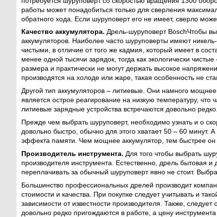
потребуется шуруповерт со скоростью вращения 1300 оборо
работы может понадобиться только для сверления максимал
обратного хода. Если шуруповерт его не имеет, сверло может
Качество аккумулятора.
Дрель-шуруповерт BoschЧтобы выб
аккумуляторов. Наиболее часто шуруповерты имеют никель
чистыми, в отличие от того же кадмия, который имеет в со
менее одной тысячи зарядок, тогда как экологически чисты
размера и практически не могут держать высокое напряжен
производятся на холоде или жаре, такая особенность не ст
Другой тип аккумуляторов – литиевые. Они намного мощнее
является острое реагирование на низкую температуру, что 
литиевые зарядные устройства встречаются довольно редко
Прежде чем выбрать шуруповерт, необходимо узнать и о ск
довольно быстро, обычно для этого хватает 50 – 60 минут. А
эффекта памяти. Чем мощнее аккумулятор, тем быстрее он 
Производитель инструмента.
Для того чтобы выбрать шур
производителя инструмента. Естественно, дрель бытовая и 
переплачивать за обычный шуруповерт явно не стоит. Выбра
Большинство профессиональных дрелей производит компан
стоимости и качества. При покупке следует учитывать и тако
зависимости от известности производителя. Также, следует
довольно редко пригождаются в работе, а цену инструмента