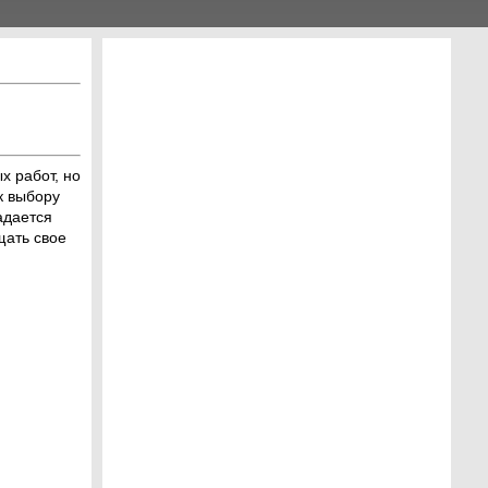
х работ, но
к выбору
адается
щать свое