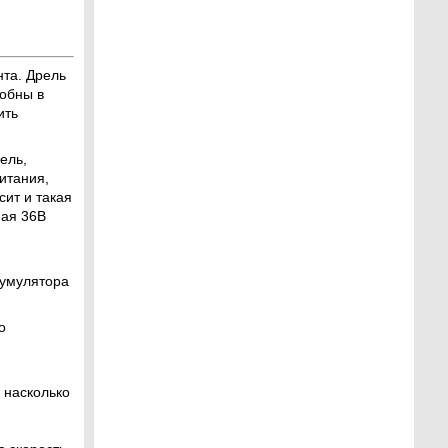
та. Дрель
добны в
ить
ель,
итания,
ит и такая
ная 36В
кумулятора
о
 насколько