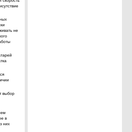
я скорость
исутствие
нных
ски
живать не
кого
аботы
атарей
атка
ься
личии
т выбор
ием
ое в
з них